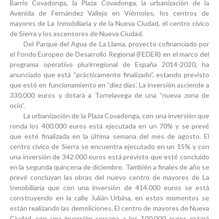
Barrio Covadonga, la Plaza Covadonga, la urbanización de la
Avenida de Fernández Vallejo en Viérnoles, los centros de
mayores de La Inmobiliaria y de la Nueva Ciudad, el centro cívico
de Sierra y los ascensores de Nueva Ciudad.
Del
Parque del Agua de La Llama
, proyecto cofinanciado por
el Fondo Europeo de Desarrollo Regional (FEDER) en el marco del
programa operativo plurirregional de España 2014-2020, ha
anunciado que está “prácticamente finalizado”, estando previsto
que esté en funcionamiento en “diez días’. La inversión asciende a
330.000 euros y dotará a Torrelavega de una “nueva zona de
ocio”.
La
urbanización de la Plaza Covadonga
, con una inversión que
ronda los 400.000 euros está ejecutada en un 70% y se prevé
que esté finalizada en la última semana del mes de agosto. El
centro cívico de Sierra
se encuentra ejecutado en un 15% y con
una inversión de 342.000 euros está previsto que esté concluido
en la segunda quincena de diciembre. También a finales de año se
prevé concluyan las obras del nuevo
centro de mayores de La
Inmobiliaria
que con una inversión de 414.000 euros se está
construyendo en la calle Julián Urbina, en estos momentos se
están realizando las demoliciones. El
centro de mayores de Nueva
Ciudad
, con una inversión cercana a los 100.000 euros estará