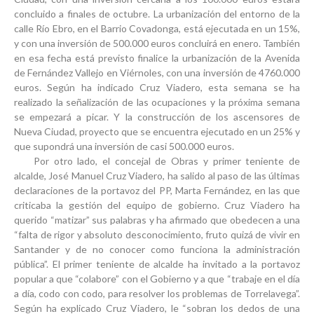
concluido a finales de octubre. La
urbanización del entorno de la
calle Río Ebro, en el Barrio Covadonga,
está ejecutada en un 15%,
y con una inversión de 500.000 euros concluirá en enero. También
en esa fecha está previsto finalice la
urbanización de la Avenida
de Fernández Vallejo en Viérnoles
, con una inversión de 4760.000
euros. Según ha indicado Cruz Viadero, esta semana se ha
realizado la señalización de las ocupaciones y la próxima semana
se empezará a picar. Y la construcción de los
ascensores de
Nueva Ciudad
, proyecto que se encuentra ejecutado en un 25% y
que supondrá una inversión de casi 500.000 euros.
Por otro lado, el concejal de Obras y primer teniente de
alcalde, José Manuel Cruz Viadero, ha salido al paso de las últimas
declaraciones de la portavoz del PP, Marta Fernández, en las que
criticaba la gestión del equipo de gobierno. Cruz Viadero ha
querido “matizar” sus palabras y ha afirmado que obedecen a una
“falta de rigor y absoluto desconocimiento, fruto quizá de vivir en
Santander y de no conocer como funciona la administración
pública”. El primer teniente de alcalde ha invitado a la portavoz
popular a que “colabore” con el Gobierno y a que “trabaje en el día
a día, codo con codo, para resolver los problemas de Torrelavega”.
Según ha explicado Cruz Viadero, le “sobran los dedos de una